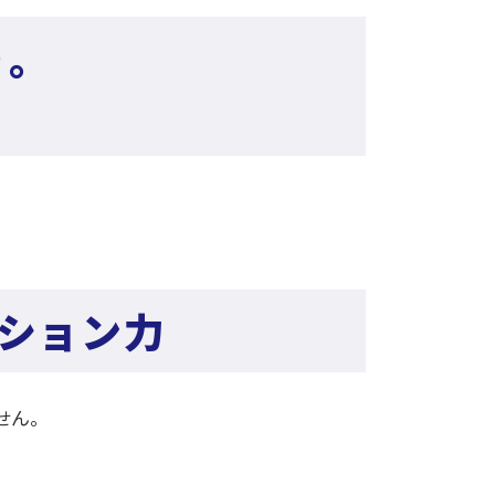
り。
。
ーション力
せん。