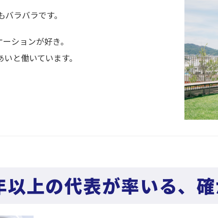
性もバラバラです。
ケーションが好き。
あいと働いています。
年以上の代表が率いる、