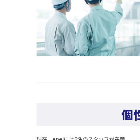
個
現在、enelには6名のスタッフが在籍。