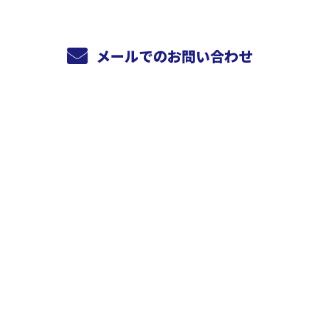
メールでのお問い合わせ
ホーム
業務案内
電気工事
計装工事
enelについて
enelってこんな会社