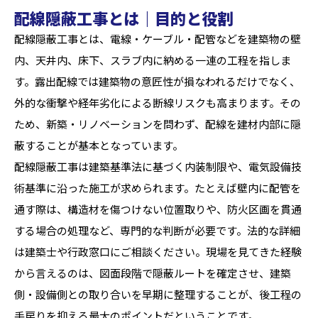
配線隠蔽工事とは｜目的と役割
配線隠蔽工事とは、電線・ケーブル・配管などを建築物の壁
内、天井内、床下、スラブ内に納める一連の工程を指しま
す。露出配線では建築物の意匠性が損なわれるだけでなく、
外的な衝撃や経年劣化による断線リスクも高まります。その
ため、新築・リノベーションを問わず、配線を建材内部に隠
蔽することが基本となっています。
配線隠蔽工事は建築基準法に基づく内装制限や、電気設備技
術基準に沿った施工が求められます。たとえば壁内に配管を
通す際は、構造材を傷つけない位置取りや、防火区画を貫通
する場合の処理など、専門的な判断が必要です。法的な詳細
は建築士や行政窓口にご相談ください。現場を見てきた経験
から言えるのは、図面段階で隠蔽ルートを確定させ、建築
側・設備側との取り合いを早期に整理することが、後工程の
手戻りを抑える最大のポイントだということです。