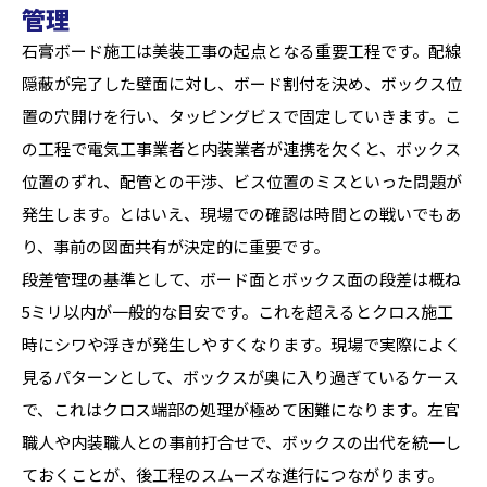
管理
石膏ボード施工は美装工事の起点となる重要工程です。配線
隠蔽が完了した壁面に対し、ボード割付を決め、ボックス位
置の穴開けを行い、タッピングビスで固定していきます。こ
の工程で電気工事業者と内装業者が連携を欠くと、ボックス
位置のずれ、配管との干渉、ビス位置のミスといった問題が
発生します。とはいえ、現場での確認は時間との戦いでもあ
り、事前の図面共有が決定的に重要です。
段差管理の基準として、ボード面とボックス面の段差は概ね
5ミリ以内が一般的な目安です。これを超えるとクロス施工
時にシワや浮きが発生しやすくなります。現場で実際によく
見るパターンとして、ボックスが奥に入り過ぎているケース
で、これはクロス端部の処理が極めて困難になります。左官
職人や内装職人との事前打合せで、ボックスの出代を統一し
ておくことが、後工程のスムーズな進行につながります。