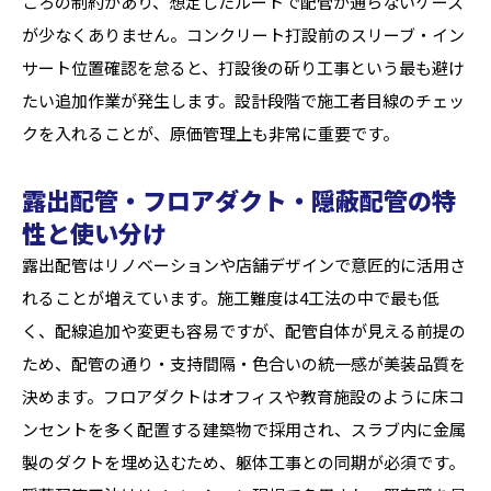
ころの制約があり、想定したルートで配管が通らないケース
が少なくありません。コンクリート打設前のスリーブ・イン
サート位置確認を怠ると、打設後の斫り工事という最も避け
たい追加作業が発生します。設計段階で施工者目線のチェッ
クを入れることが、原価管理上も非常に重要です。
露出配管・フロアダクト・隠蔽配管の特
性と使い分け
露出配管はリノベーションや店舗デザインで意匠的に活用さ
れることが増えています。施工難度は4工法の中で最も低
く、配線追加や変更も容易ですが、配管自体が見える前提の
ため、配管の通り・支持間隔・色合いの統一感が美装品質を
決めます。フロアダクトはオフィスや教育施設のように床コ
ンセントを多く配置する建築物で採用され、スラブ内に金属
製のダクトを埋め込むため、躯体工事との同期が必須です。