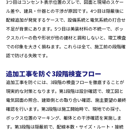
3つ目はコンセント表示位置のズレで、図面と現場のスケー
ル差や、建具・什器との干渉が原因です。4つ目は隠蔽後に
配線追加が発覚するケースで、設備系統と電気系統の打合せ
不足が背景にあります。5つ目は美装材料の不統一で、ボッ
クスカバーの色や形状が他の建材と調和しないと、竣工検査
での印象を大きく損ねます。これらは全て、施工前の段階確
認で防げる失敗です。
追加工事を防ぐ3段階検査フロー
追加工事を防ぐには、3段階の検査フローを徹底することが
現実的な対策となります。第1段階は設計確認で、竣工図と
電気図面の照合、建築側との取り合い確認、施主要望の最終
確認を行います。第2段階は施工開始時で、現地での採寸、
ボックス位置のマーキング、躯体との干渉確認を実施しま
す。第3段階は隠蔽前で、配線本数・サイズ・ルート・接続