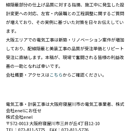
線隠蔽部分の仕上げ品質に対する指摘、施工中に発生した設
計変更への対応、左官・内装職との工程調整に関するご質問
が増えており、その実例に基づいた対策を日々お伝えしてい
ます。
大阪エリアでの電気工事は新築・リノベーション案件が増加
しており、配線隠蔽と美装工事の品質が受注単価とリピート
受注に直結します。本稿が、現場で奮闘される皆様の利益改
善の一助となれば幸いです。
会社概要・アクセスは
こちら
からご確認ください。
電気工事・計装工事は大阪府寝屋川市の電気工事業者、株式
会社enelにお任せ
株式会社enel
〒572-0013 大阪府寝屋川市三井が丘4丁目12-10
TEL：072-811-5775 FAX：072-811-5776